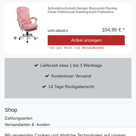
Schreibtischstuhl Design Bürostuhl Racing
Chair Chefsessel Gamingstuhl Fußstütze
104,95 € *
UVP 199,00 €
Artikel anzeigen
*
inkl. ges. MwSt.
zzgl.
Versandkosten
Lieferzeit etwa 1 bis 3 Werktage
Kostenloser Versand
14 Tage Rückgaberecht
Shop
Zahlungsarten
Versandarten & -kosten
Widerrufsrecht
Wir verwenden Cookies und ähnliche Technologien auf unserer