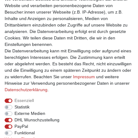
Warenkorb
Website und verarbeiten personenbezogene Daten von
Zur Kasse
Besucher:innen unserer Webseite (z.B. IP-Adresse), um z.B.
Mein Konto
Inhalte und Anzeigen zu personalisieren, Medien von
Drittanbietern einzubinden oder Zugriffe auf unsere Website zu
Registrieren
analysieren. Die Datenverarbeitung erfolgt erst durch gesetzte
Anmelden
Cookies. Wir teilen diese Daten mit Dritten, die wir in den
Unternehmen
Einstellungen benennen.
Die Datenverarbeitung kann mit Einwilligung oder aufgrund eines
Kontakt
berechtigten Interesses erfolgen. Die Zustimmung kann erteilt
Datenschutzerklärung
oder abgelehnt werden. Es besteht das Recht, nicht einzuwilligen
AGB
und die Einwilligung zu einem späteren Zeitpunkt zu ändern oder
Impressum
zu widerrufen. Beachten Sie unser
Impressum
und weitere
Ja, ich möchte über aktuelle Angebote informiert werden!
Hinweise zur Verwendung personenbezogener Daten in unserer
Daten­schutz­erklärung
.
E-MAIL **
Essenziell
Statistik
Hiermit bestätige ich, dass ich die
Daten­schutz­erklärung
gelesen habe. Meine
Externe Medien
Einwilligung kann ich jederzeit widerrufen.**
DHL Wunschzustellung
PayPal
Abonnieren
Funktional