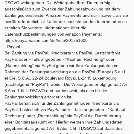
DSGVO weitergeben. Die Weitergabe Ihrer Daten erfolgt
ausschließlich zum Zwecke der Zahlungsabwicklung mit dem
Zahlungsdienstleister Amazon Payments und nur insoweit, als sie
hierfür erforderlich ist. Unter der nachstehenden Internetadresse
erhalten Sie weitere Informationen über die
Datenschutzbestimmungen von Amazon Payments:
https://pay.amazon.com/de/help/201751600
- Paypal
Bei Zahlung via PayPal, Kreditkarte via PayPal, Lastschrift via
PayPal oder – falls angeboten - "Kauf auf Rechnung" oder
„Ratenzahlung“ via PayPal geben wir Ihre Zahlungsdaten im
Rahmen der Zahlungsabwicklung an die PayPal (Europe) S.a.r.l.
et Cie, S.C.A., 22-24 Boulevard Royal, L-2449 Luxembourg
(nachfolgend "PayPal"), weiter. Die Weitergabe erfolgt gemäß Art.
6 Abs. 1 lit. b DSGVO und nur insoweit, als dies für die
Zahlungsabwicklung erforderlich ist.
PayPal behält sich für die Zahlungsmethoden Kreditkarte via
PayPal, Lastschrift via PayPal oder – falls angeboten - "Kauf auf
Rechnung" oder „Ratenzahlung“ via PayPal die Durchführung
einer Bonitätsauskunft vor. Hierfür werden Ihre Zahlungsdaten
gegebenenfalls gemäß Art. 6 Abs. 1 lit. f DSGVO auf Basis des