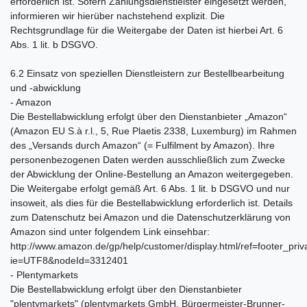
erforderlich ist. Sofern Zahlungsdienstleister eingesetzt werden,
informieren wir hierüber nachstehend explizit. Die
Rechtsgrundlage für die Weitergabe der Daten ist hierbei Art. 6
Abs. 1 lit. b DSGVO.
6.2 Einsatz von speziellen Dienstleistern zur Bestellbearbeitung
und -abwicklung
- Amazon
Die Bestellabwicklung erfolgt über den Dienstanbieter „Amazon“
(Amazon EU S.à r.l., 5, Rue Plaetis 2338, Luxemburg) im Rahmen
des „Versands durch Amazon“ (= Fulfilment by Amazon). Ihre
personenbezogenen Daten werden ausschließlich zum Zwecke
der Abwicklung der Online-Bestellung an Amazon weitergegeben.
Die Weitergabe erfolgt gemäß Art. 6 Abs. 1 lit. b DSGVO und nur
insoweit, als dies für die Bestellabwicklung erforderlich ist. Details
zum Datenschutz bei Amazon und die Datenschutzerklärung von
Amazon sind unter folgendem Link einsehbar:
http://www.amazon.de/gp/help/customer/display.html/ref=footer_priv
ie=UTF8&nodeId=3312401
- Plentymarkets
Die Bestellabwicklung erfolgt über den Dienstanbieter
"plentymarkets" (plentymarkets GmbH, Bürgermeister-Brunner-