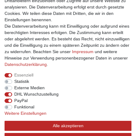
Drittanbietern einzubinden oder Zugriffe auf unsere Website zu
Registrieren
analysieren. Die Datenverarbeitung erfolgt erst durch gesetzte
Anmelden
Cookies. Wir teilen diese Daten mit Dritten, die wir in den
Unternehmen
Einstellungen benennen.
Die Datenverarbeitung kann mit Einwilligung oder aufgrund eines
Kontakt
berechtigten Interesses erfolgen. Die Zustimmung kann erteilt
Datenschutzerklärung
oder abgelehnt werden. Es besteht das Recht, nicht einzuwilligen
AGB
und die Einwilligung zu einem späteren Zeitpunkt zu ändern oder
Impressum
zu widerrufen. Beachten Sie unser
Impressum
und weitere
Ja, ich möchte über aktuelle Angebote informiert werden!
Hinweise zur Verwendung personenbezogener Daten in unserer
Daten­schutz­erklärung
.
E-MAIL **
Essenziell
Statistik
Hiermit bestätige ich, dass ich die
Daten­schutz­erklärung
gelesen habe. Meine
Externe Medien
Einwilligung kann ich jederzeit widerrufen.**
DHL Wunschzustellung
PayPal
Abonnieren
Funktional
Weitere Einstellungen
** Hierbei handelt es sich um ein Pflichtfeld.
Alle akzeptieren