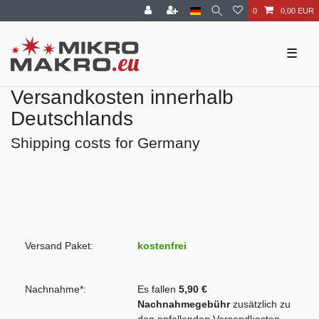
0
0,00 EUR
☰
Versandkosten innerhalb
Deutschlands
Shipping costs for Germany
Versand Paket:
kostenfrei
Nachnahme*:
Es fallen
5,90 €
Nachnahmegebühr
zusätzlich zu
den anfallenden Versandkosten