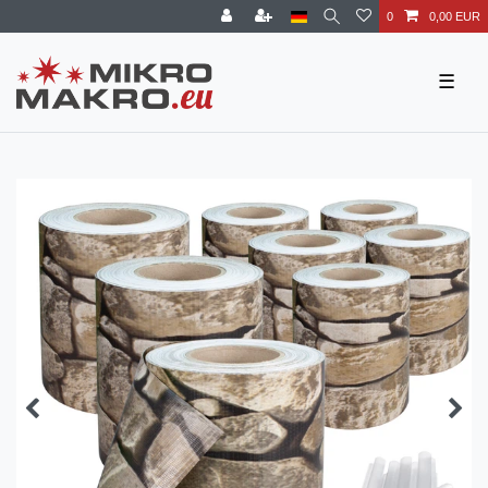
0
0,00 EUR
☰