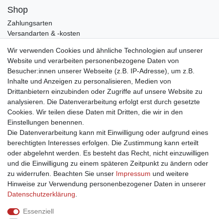
Shop
Zahlungsarten
Versandarten & -kosten
Widerrufsrecht
Wir verwenden Cookies und ähnliche Technologien auf unserer
Warenkorb
Website und verarbeiten personenbezogene Daten von
Zur Kasse
Besucher:innen unserer Webseite (z.B. IP-Adresse), um z.B.
Mein Konto
Inhalte und Anzeigen zu personalisieren, Medien von
Drittanbietern einzubinden oder Zugriffe auf unsere Website zu
Registrieren
analysieren. Die Datenverarbeitung erfolgt erst durch gesetzte
Anmelden
Cookies. Wir teilen diese Daten mit Dritten, die wir in den
Unternehmen
Einstellungen benennen.
Die Datenverarbeitung kann mit Einwilligung oder aufgrund eines
Kontakt
berechtigten Interesses erfolgen. Die Zustimmung kann erteilt
Datenschutzerklärung
oder abgelehnt werden. Es besteht das Recht, nicht einzuwilligen
AGB
und die Einwilligung zu einem späteren Zeitpunkt zu ändern oder
Impressum
zu widerrufen. Beachten Sie unser
Impressum
und weitere
Ja, ich möchte über aktuelle Angebote informiert werden!
Hinweise zur Verwendung personenbezogener Daten in unserer
Daten­schutz­erklärung
.
E-MAIL **
Essenziell