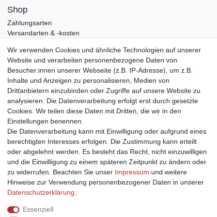
Shop
Zahlungsarten
Versandarten & -kosten
Widerrufsrecht
Wir verwenden Cookies und ähnliche Technologien auf unserer
Warenkorb
Website und verarbeiten personenbezogene Daten von
Zur Kasse
Besucher:innen unserer Webseite (z.B. IP-Adresse), um z.B.
Mein Konto
Inhalte und Anzeigen zu personalisieren, Medien von
Drittanbietern einzubinden oder Zugriffe auf unsere Website zu
Registrieren
analysieren. Die Datenverarbeitung erfolgt erst durch gesetzte
Anmelden
Cookies. Wir teilen diese Daten mit Dritten, die wir in den
Unternehmen
Einstellungen benennen.
Die Datenverarbeitung kann mit Einwilligung oder aufgrund eines
Kontakt
berechtigten Interesses erfolgen. Die Zustimmung kann erteilt
Datenschutzerklärung
oder abgelehnt werden. Es besteht das Recht, nicht einzuwilligen
AGB
und die Einwilligung zu einem späteren Zeitpunkt zu ändern oder
Impressum
zu widerrufen. Beachten Sie unser
Impressum
und weitere
Ja, ich möchte über aktuelle Angebote informiert werden!
Hinweise zur Verwendung personenbezogener Daten in unserer
Daten­schutz­erklärung
.
E-MAIL **
Essenziell