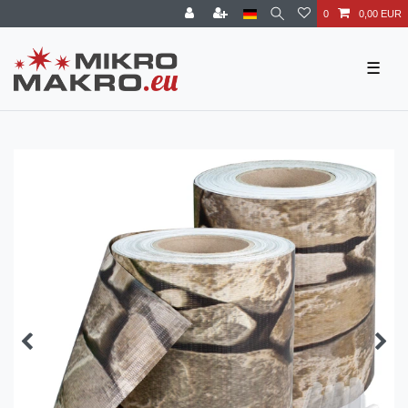
0
0,00 EUR
☰