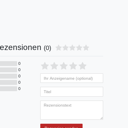
ezensionen
(0)
0
0
0
0
0