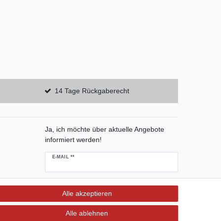
14 Tage Rückgaberecht
Ja, ich möchte über aktuelle Angebote
informiert werden!
E-MAIL **
Hiermit bestätige ich, dass ich die
Daten­schutz­
erklärung
gelesen habe. Meine Einwilligung kann ich
Alle akzeptieren
jederzeit widerrufen.**
Alle ablehnen