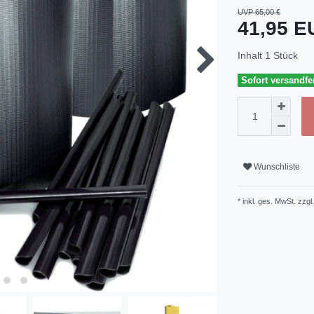
UVP 65,00 €
41,95 
Inhalt
1
Stück
Sofort versandfer
Wunschliste
* inkl. ges. MwSt. zzgl.