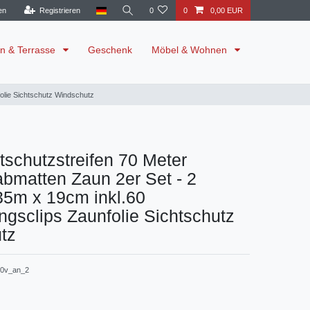
en
Registrieren
0
0
0,00 EUR
n & Terrasse
Geschenk
Möbel & Wohnen
olie Sichtschutz Windschutz
schutzstreifen 70 Meter
bmatten Zaun 2er Set - 2
35m x 19cm inkl.60
ngsclips Zaunfolie Sichtschutz
tz
20v_an_2