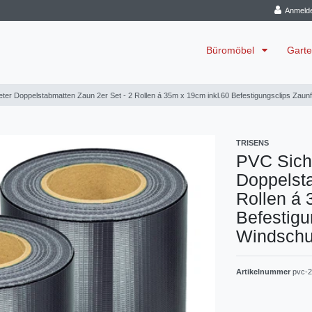
Anmeld
Büromöbel
Garte
ter Doppelstabmatten Zaun 2er Set - 2 Rollen á 35m x 19cm inkl.60 Befestigungsclips Zaunf
TRISENS
PVC Sicht
Doppelsta
Rollen á 
Befestigu
Windschu
Artikelnummer
pvc-