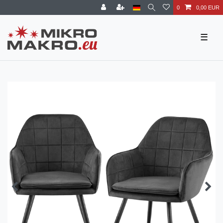
0
0,00 EUR
☰