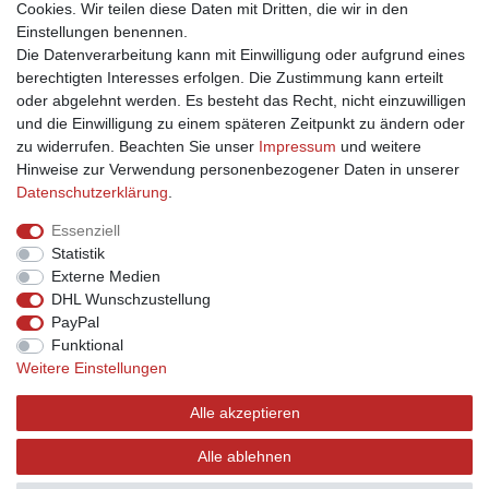
Cookies. Wir teilen diese Daten mit Dritten, die wir in den
Unternehmen
Einstellungen benennen.
Die Datenverarbeitung kann mit Einwilligung oder aufgrund eines
Kontakt
berechtigten Interesses erfolgen. Die Zustimmung kann erteilt
Datenschutzerklärung
oder abgelehnt werden. Es besteht das Recht, nicht einzuwilligen
AGB
und die Einwilligung zu einem späteren Zeitpunkt zu ändern oder
Impressum
zu widerrufen. Beachten Sie unser
Impressum
und weitere
Ja, ich möchte über aktuelle Angebote informiert werden!
Hinweise zur Verwendung personenbezogener Daten in unserer
Daten­schutz­erklärung
.
E-MAIL **
Essenziell
Statistik
Hiermit bestätige ich, dass ich die
Daten­schutz­erklärung
gelesen habe. Meine
Externe Medien
Einwilligung kann ich jederzeit widerrufen.**
DHL Wunschzustellung
PayPal
Abonnieren
Funktional
Weitere Einstellungen
** Hierbei handelt es sich um ein Pflichtfeld.
Alle akzeptieren
Alle ablehnen
Stel4Style GmbH © Copyright 2026 | Alle Rechte vorbehalten.