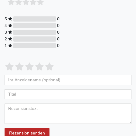
5
0
4
0
3
0
2
0
1
0
Rezension senden